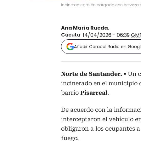
Incineran camión cargado con cerveza en 
Ana María Rueda.
Cúcuta
14/04/2026 - 06:39
GM
Añadir Caracol Radio en Goog
Norte de Santander.
Un 
incinerado en el municipio
barrio
Pisarreal
.
De acuerdo con la informac
interceptaron el vehículo e
obligaron a los ocupantes a
fuego.