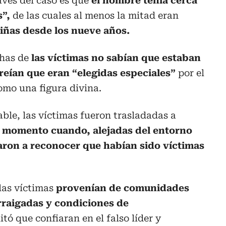
aves del caso es que
el hombre tenía cerca
s”,
de las cuales al menos la mitad eran
niñas desde los nueve años.
has de
las víctimas no sabían que estaban
reían que eran “elegidas especiales”
por el
como una figura divina.
able, las víctimas fueron trasladadas a
 momento cuando, alejadas del entorno
ron a reconocer que habían sido víctimas
las víctimas
provenían de comunidades
arraigadas y condiciones de
litó que confiaran en el falso líder y