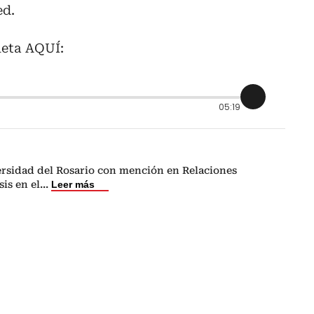
ed.
leta AQUÍ:
05:19
versidad del Rosario con mención en Relaciones
is en el
...
Leer más