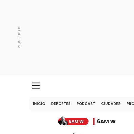
INICIO
DEPORTES
PODCAST
CIUDADES
PR
6AM W
6AM W