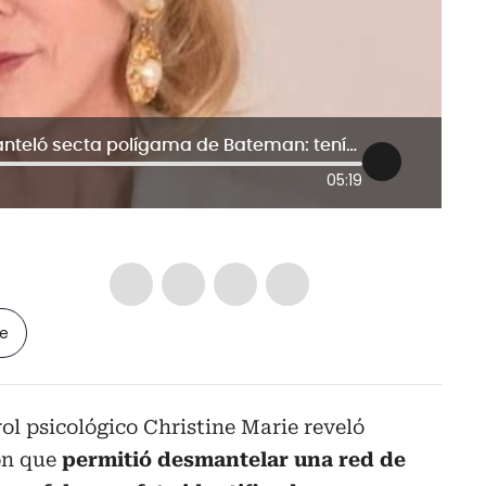
Así fue como Christine Marie desmanteló secta polígama de Bateman: tenía 10 esposas menores de edad
05:19
le
rol psicológico Christine Marie reveló
ión que
permitió desmantelar una red de