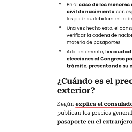
En el
caso de los menores 
civil de nacimiento
con esp
los padres, debidamente ide
Una vez hecho esto, el cons
verificar la cadena de naci
materia de pasaportes.
Adicionalmente, l
os ciudad
elecciones al Congreso po
trámite, presentando su c
¿Cuándo es el prec
exterior?
Según
explica el consulad
publican los precios general
pasaporte en el extranjero