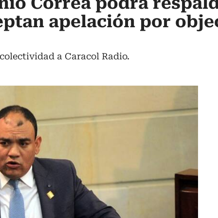
io Correa podrá respald
eptan apelación por obje
 colectividad a Caracol Radio.