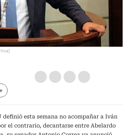
(
Thot
)
le
 U definió esta semana no acompañar a Iván
por el contrario, decantarse entre Abelardo
da, su senador Antonio Correa ya anunció