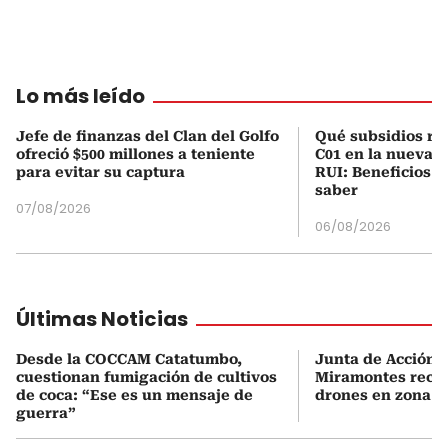
Lo más leído
Jefe de finanzas del Clan del Golfo
Qué subsidios rec
ofreció $500 millones a teniente
C01 en la nueva c
para evitar su captura
RUI: Beneficios y
saber
07/08/2026
06/08/2026
Últimas Noticias
Desde la COCCAM Catatumbo,
Junta de Acción 
cuestionan fumigación de cultivos
Miramontes rech
de coca: “Ese es un mensaje de
drones en zona r
guerra”