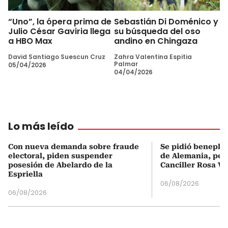
“Uno”, la ópera prima de
Sebastián Di Doménico y
Julio César Gaviria llega
su búsqueda del oso
a HBO Max
andino en Chingaza
David Santiago Suescun Cruz
Zahra Valentina Espitia
Palmar
05/04/2026
04/04/2026
Lo más leído
Con nueva demanda sobre fraude
Se pidió beneplá
electoral, piden suspender
de Alemania, pero
posesión de Abelardo de la
Canciller Rosa Vi
Espriella
06/08/2026
06/08/2026