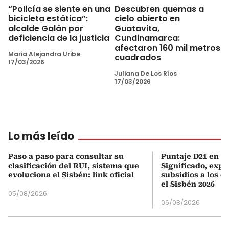
“Policía se siente en una
Descubren quemas a
bicicleta estática”:
cielo abierto en
alcalde Galán por
Guatavita,
deficiencia de la justicia
Cundinamarca:
afectaron 160 mil metros
Maria Alejandra Uribe
cuadrados
17/03/2026
Juliana De Los Ríos
17/03/2026
Lo más leído
Paso a paso para consultar su
Puntaje D21 en el
clasificación del RUI, sistema que
Significado, expl
evoluciona el Sisbén: link oficial
subsidios a los q
el Sisbén 2026
05/08/2026
06/08/2026