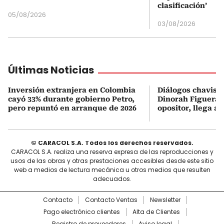
clasificación’
05/08/2026
03/08/2026
Últimas Noticias
Inversión extranjera en Colombia
Diálogos chavism
cayó 33% durante gobierno Petro,
Dinorah Figuera, 
pero repuntó en arranque de 2026
opositor, llega a
© CARACOL S.A. Todos los derechos reservados.
CARACOL S.A. realiza una reserva expresa de las reproducciones y
usos de las obras y otras prestaciones accesibles desde este sitio
web a medios de lectura mecánica u otros medios que resulten
adecuados.
Contacto
Contacto Ventas
Newsletter
Pago electrónico clientes
Alta de Clientes
Registro de proveedores
Aviso legal