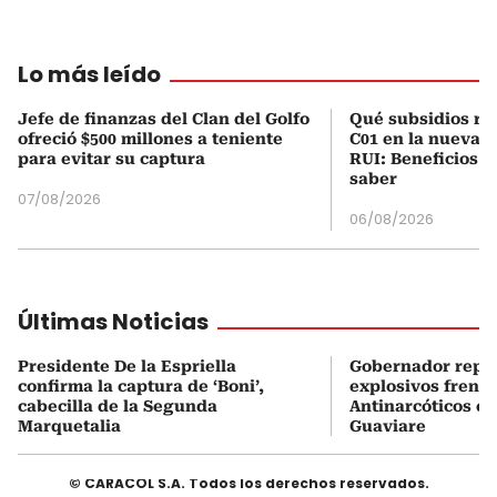
Lo más leído
Jefe de finanzas del Clan del Golfo
Qué subsidios rec
ofreció $500 millones a teniente
C01 en la nueva c
para evitar su captura
RUI: Beneficios y
saber
07/08/2026
06/08/2026
Últimas Noticias
Presidente De la Espriella
Gobernador repor
confirma la captura de ‘Boni’,
explosivos frente
cabecilla de la Segunda
Antinarcóticos en
Marquetalia
Guaviare
© CARACOL S.A. Todos los derechos reservados.