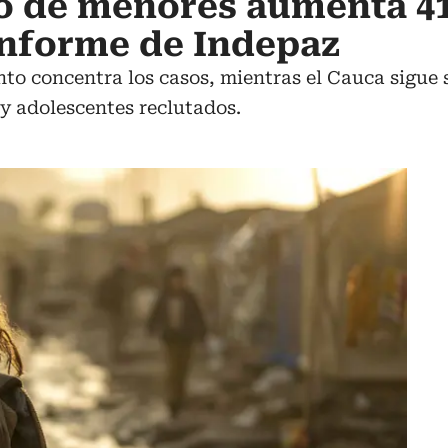
o de menores aumenta 41
 informe de Indepaz
to concentra los casos, mientras el Cauca sigue 
y adolescentes reclutados.