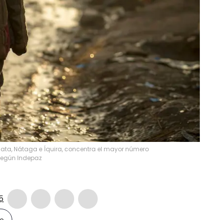
Plata, Nátaga e Íquira, concentra el mayor número
según Indepaz
5