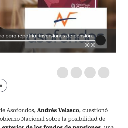
Asofondos rechaza plan del Gobierno para repatriar inversiones de pensiones: “Es una muy mala idea”
08:30
le
 de Asofondos,
Andrés Velasco
, cuestionó
obierno Nacional sobre la posibilidad de
l exterior de los fondos de pensiones
,
una