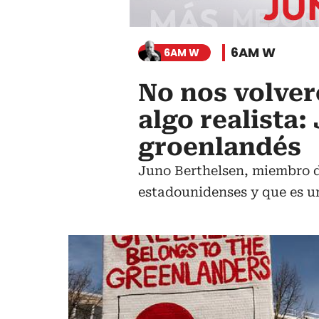
6AM W
6AM W
No nos volve
algo realista
groenlandés
Juno Berthelsen, miembro d
estadounidenses y que es un