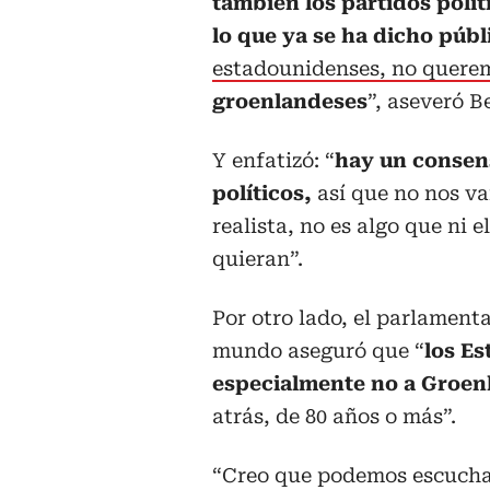
también los partidos polí
lo que ya se ha dicho púb
estadounidenses, no quere
groenlandeses
”, aseveró B
Y enfatizó: “
hay un consens
políticos,
así que no nos va
realista, no es algo que ni e
quieran”.
Por otro lado, el parlamenta
mundo aseguró que “
los Es
especialmente no a Groen
atrás, de 80 años o más”.
“Creo que podemos escuch