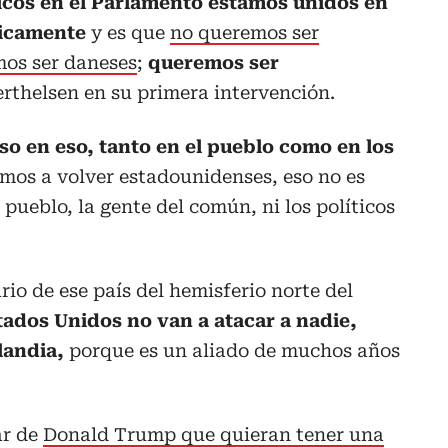
ticos en el Parlamento estamos unidos en
licamente
y es que
no queremos ser
mos ser daneses
;
queremos ser
erthelsen en su primera intervención.
o en eso, tanto en el pueblo como en los
mos a volver estadounidenses, eso no es
l pueblo, la gente del común, ni los políticos
rio de ese país del hemisferio norte del
tados Unidos no van a atacar a nadie,
landia,
porque es un aliado de muchos años
ar de
Donald Trump que quieran tener una