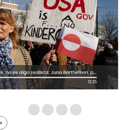
No nos volveremos estadounidenses, no es algo realista: Juno Berthelsen, parlamentario groenlandés
13:25
le