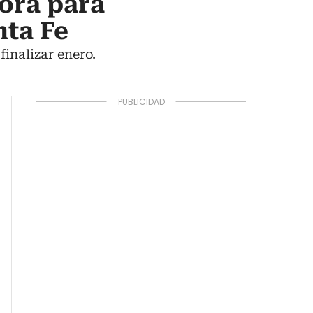
ora para
nta Fe
finalizar enero.