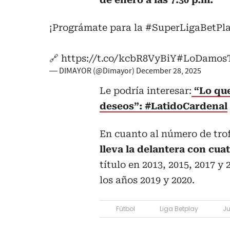
¡Prográmate para la
#SuperLigaBetP
🔗
https://t.co/kcbR8VyBiY
#LoDamos
— DIMAYOR (@Dimayor)
December 28, 2025
Le podría interesar:
“Lo que
deseos”: #LatidoCardenal
En cuanto al número de trof
lleva la delantera con cu
título en 2013, 2015, 2017 y 
los años 2019 y 2020.
Fútbol
Liga Betplay
Ju