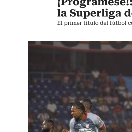
¡Prográmese!:
la Superliga d
El primer título del fútbol 