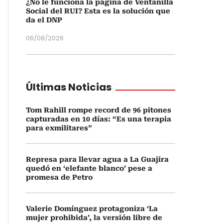
¿No le funciona la página de Ventanilla
Social del RUI? Esta es la solución que
da el DNP
06/08/2026
Últimas Noticias
Tom Rahill rompe record de 96 pitones
capturadas en 10 días: “Es una terapia
para exmilitares”
Represa para llevar agua a La Guajira
quedó en ‘elefante blanco’ pese a
promesa de Petro
Valerie Domínguez protagoniza ‘La
mujer prohibida’, la versión libre de