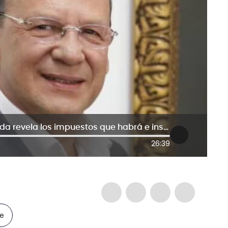
Emergencia económica: MinHacienda revela los impuestos que habrá e insiste en justificación válida
26:39
le