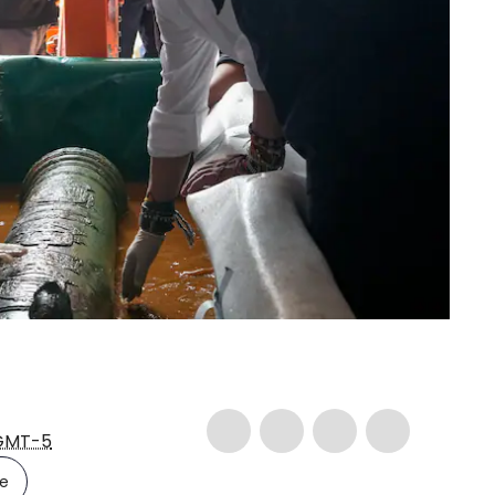
GMT-5
le