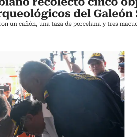
iano recolectó cinco ob
queológicos del Galeón 
eron un cañón, una taza de porcelana y tres macu