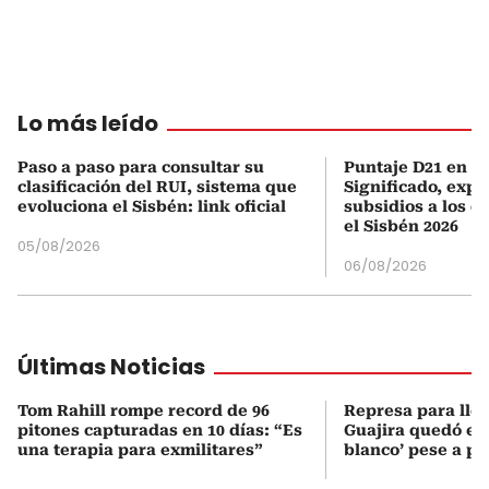
Lo más leído
Paso a paso para consultar su
Puntaje D21 en el
clasificación del RUI, sistema que
Significado, expl
evoluciona el Sisbén: link oficial
subsidios a los q
el Sisbén 2026
05/08/2026
06/08/2026
Últimas Noticias
Tom Rahill rompe record de 96
Represa para lle
pitones capturadas en 10 días: “Es
Guajira quedó en 
una terapia para exmilitares”
blanco’ pese a p