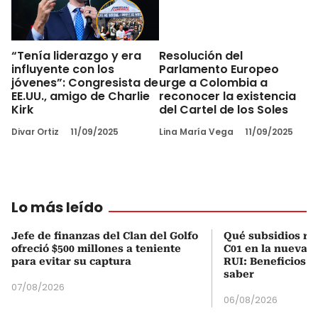
“Tenía liderazgo y era
Resolución del
influyente con los
Parlamento Europeo
jóvenes”: Congresista de
urge a Colombia a
EE.UU., amigo de Charlie
reconocer la existencia
Kirk
del Cartel de los Soles
Divar Ortiz
11/09/2025
Lina María Vega
11/09/2025
Lo más leído
Jefe de finanzas del Clan del Golfo
Qué subsidios rec
ofreció $500 millones a teniente
C01 en la nueva c
para evitar su captura
RUI: Beneficios y
saber
07/08/2026
06/08/2026