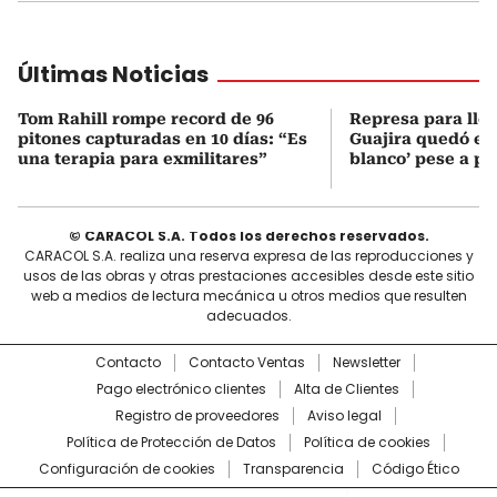
Últimas Noticias
Tom Rahill rompe record de 96
Represa para lle
pitones capturadas en 10 días: “Es
Guajira quedó en 
una terapia para exmilitares”
blanco’ pese a p
© CARACOL S.A. Todos los derechos reservados.
CARACOL S.A. realiza una reserva expresa de las reproducciones y
usos de las obras y otras prestaciones accesibles desde este sitio
web a medios de lectura mecánica u otros medios que resulten
adecuados.
Contacto
Contacto Ventas
Newsletter
Pago electrónico clientes
Alta de Clientes
Registro de proveedores
Aviso legal
Política de Protección de Datos
Política de cookies
Configuración de cookies
Transparencia
Código Ético