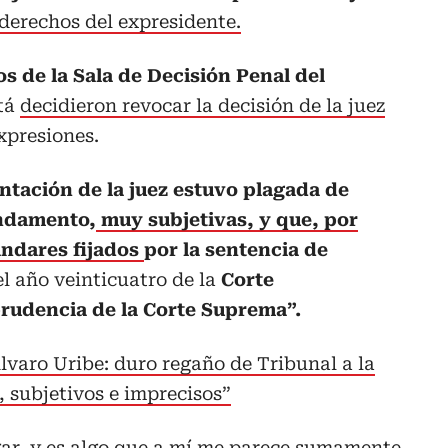
 derechos del expresidente.
s de la Sala de Decisión Penal del
tá
decidieron revocar la decisión de la juez
xpresiones.
tación de la juez estuvo plagada de
undamento,
muy subjetivas, y que, por
ándares fijados
por la sentencia de
el año veinticuatro de la
Corte
sprudencia de la Corte Suprema”.
lvaro Uribe: duro regaño de Tribunal a la
 subjetivos e imprecisos”
ar, y es algo que a mí me parece sumamente