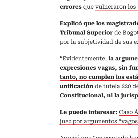
errores
que
vulneraron los
Explicó que los magistrado
Tribunal Superior
de Bogo
por la subjetividad de sus e
“Evidentemente, l
a argumen
expresiones vagas, sin f
tanto, no cumplen los est
unificación
de tutela 220 d
Constitucional, ni la juri
Le puede interesar:
Caso Á
juez por argumentos “vagos,
Agregó que “en segundo lug