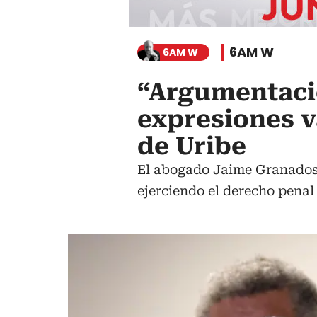
6AM W
6AM W
“Argumentació
expresiones v
de Uribe
El abogado Jaime Granados s
ejerciendo el derecho penal 