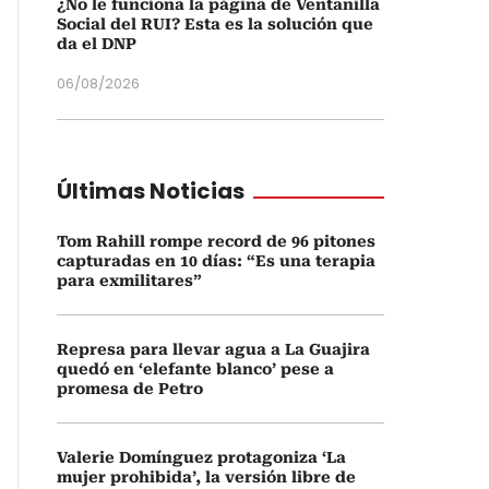
¿No le funciona la página de Ventanilla
Social del RUI? Esta es la solución que
da el DNP
06/08/2026
Últimas Noticias
Tom Rahill rompe record de 96 pitones
capturadas en 10 días: “Es una terapia
para exmilitares”
Represa para llevar agua a La Guajira
quedó en ‘elefante blanco’ pese a
promesa de Petro
Valerie Domínguez protagoniza ‘La
mujer prohibida’, la versión libre de