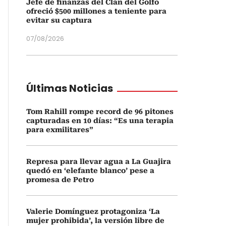
Jefe de finanzas del Clan del Golfo
ofreció $500 millones a teniente para
evitar su captura
07/08/2026
Últimas Noticias
Tom Rahill rompe record de 96 pitones
capturadas en 10 días: “Es una terapia
para exmilitares”
Represa para llevar agua a La Guajira
quedó en ‘elefante blanco’ pese a
promesa de Petro
Valerie Domínguez protagoniza ‘La
mujer prohibida’, la versión libre de