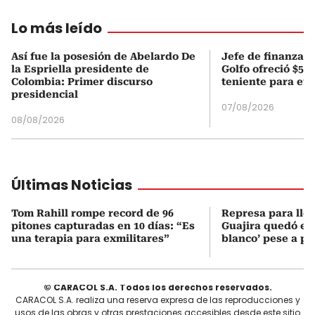
Lo más leído
Así fue la posesión de Abelardo De
Jefe de finanzas 
la Espriella presidente de
Golfo ofreció $50
Colombia: Primer discurso
teniente para evi
presidencial
07/08/2026
08/08/2026
Últimas Noticias
Tom Rahill rompe record de 96
Represa para lle
pitones capturadas en 10 días: “Es
Guajira quedó en 
una terapia para exmilitares”
blanco’ pese a p
© CARACOL S.A. Todos los derechos reservados.
CARACOL S.A. realiza una reserva expresa de las reproducciones y
usos de las obras y otras prestaciones accesibles desde este sitio