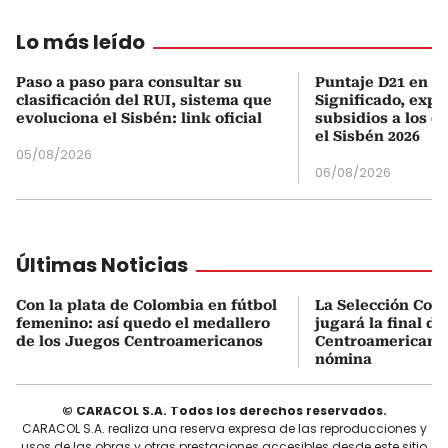
Lo más leído
Paso a paso para consultar su
Puntaje D21 en el
clasificación del RUI, sistema que
Significado, expl
evoluciona el Sisbén: link oficial
subsidios a los q
el Sisbén 2026
05/08/2026
06/08/2026
Últimas Noticias
Con la plata de Colombia en fútbol
La Selección Col
femenino: así quedo el medallero
jugará la final d
de los Juegos Centroamericanos
Centroamericanos:
nómina
© CARACOL S.A. Todos los derechos reservados.
CARACOL S.A. realiza una reserva expresa de las reproducciones y
usos de las obras y otras prestaciones accesibles desde este sitio