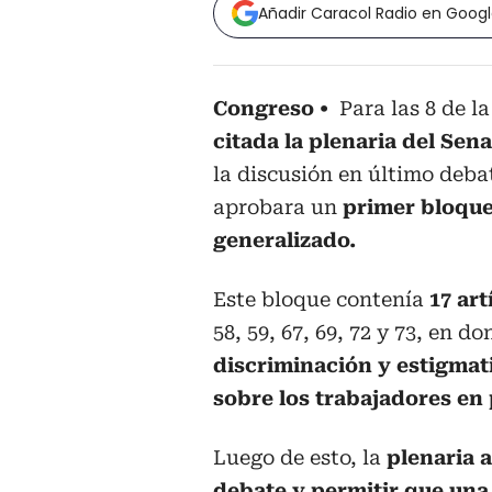
Añadir Caracol Radio en Goog
Congreso
Para las 8 de l
citada la plenaria del Sen
la discusión en último deba
aprobara un
primer bloque
generalizado.
Este bloque contenía
17 art
58, 59, 67, 69, 72 y 73, en d
discriminación y estigmat
sobre los trabajadores en 
Luego de esto, la
plenaria 
debate y permitir que una