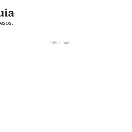
uia
esos.