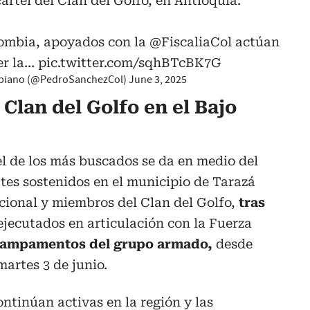
rtel del Clan del Golfo, en Antioquia.
ombia
, apoyados con la
@FiscaliaCol
actúan
er la…
pic.twitter.com/sqhBTcBK7G
mbiano (@PedroSanchezCol)
June 3, 2025
 Clan del Golfo en el Bajo
el de los más buscados se da en medio del
tes sostenidos en el municipio de Tarazá
acional y miembros del Clan del Golfo,
tras
ejecutados en articulación con la Fuerza
campamentos del grupo armado,
desde
artes 3 de junio.
ntinúan activas en la región y las