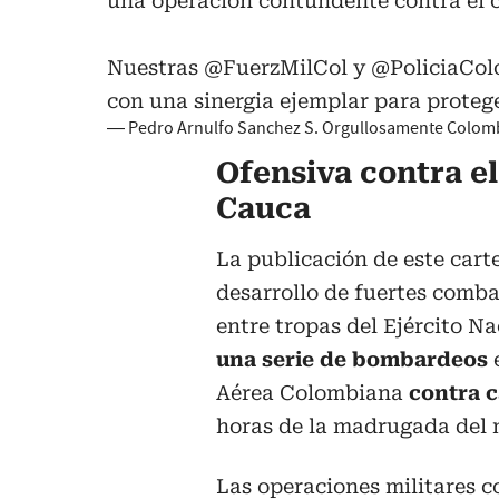
una operación contundente contra el ca
Nuestras @FuerzMilCol y
@PoliciaCol
con una sinergia ejemplar para proteg
— Pedro Arnulfo Sanchez S. Orgullosamente Colo
Ofensiva contra el
Cauca
La publicación de este cart
desarrollo de fuertes comba
entre tropas del Ejército N
una serie de bombardeos
Aérea Colombiana
contra 
horas de la madrugada del m
Las operaciones militares co