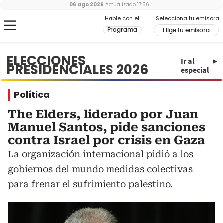
06 ago 2026
Actualizado
17:56
Hable con el
Selecciona tu emisora
Programa
Elige tu emisora
ELECCIONES
Ir al
PRESIDENCIALES 2026
especial
Política
The Elders, liderado por Juan
Manuel Santos, pide sanciones
contra Israel por crisis en Gaza
La organización internacional pidió a los
gobiernos del mundo medidas colectivas
para frenar el sufrimiento palestino.