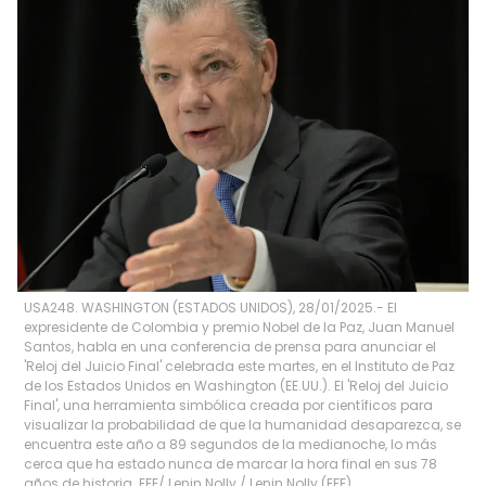
USA248. WASHINGTON (ESTADOS UNIDOS), 28/01/2025.- El
expresidente de Colombia y premio Nobel de la Paz, Juan Manuel
Santos, habla en una conferencia de prensa para anunciar el
'Reloj del Juicio Final' celebrada este martes, en el Instituto de Paz
de los Estados Unidos en Washington (EE.UU.). El 'Reloj del Juicio
Final', una herramienta simbólica creada por científicos para
visualizar la probabilidad de que la humanidad desaparezca, se
encuentra este año a 89 segundos de la medianoche, lo más
cerca que ha estado nunca de marcar la hora final en sus 78
años de historia. EFE/ Lenin Nolly
/
Lenin Nolly
(
EFE
)