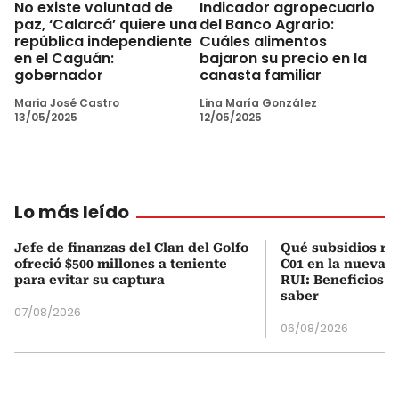
No existe voluntad de
Indicador agropecuario
paz, ‘Calarcá’ quiere una
del Banco Agrario:
república independiente
Cuáles alimentos
en el Caguán:
bajaron su precio en la
gobernador
canasta familiar
Maria José Castro
Lina María González
13/05/2025
12/05/2025
Lo más leído
Jefe de finanzas del Clan del Golfo
Qué subsidios rec
ofreció $500 millones a teniente
C01 en la nueva c
para evitar su captura
RUI: Beneficios y
saber
07/08/2026
06/08/2026