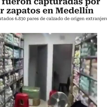
 fueron capturadas por
r zapatos en Medellín
utados 6.830 pares de calzado de origen extranjer