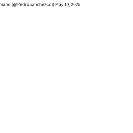
mbiano (@PedroSanchezCol)
May 10, 2025