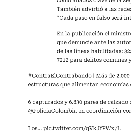
como aliados clave de la se
También advirtió a las redes
“Cada paso en falso será in
En la publicación el minist
que denuncie ante las autor
de las líneas habilitadas: 3
7212 para delitos comunes y 
#ContraElContrabando
| Más de 2.000
estructuras que alimentan economías c
6 capturados y 6.830 pares de calzado 
@PoliciaColombia
en coordinación co
Los…
pic.twitter.com/qVkJfPWx7L