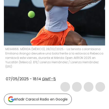
MEX4866. MÉRIDA (MÉXICO), 28/02/2025.- La tenista colombiana
Emiliana Arango devuelve una bola frente a la eslovaca Rebecca
ramková este viernes, durante el Mérida Open AKRON 2025 en
Yucatán (México). EFE/ Lorenzo Hernández
/
Lorenzo Hernández
(
EFE
)
07/05/2025 - 18:14
GMT-5
Añadir Caracol Radio en Google