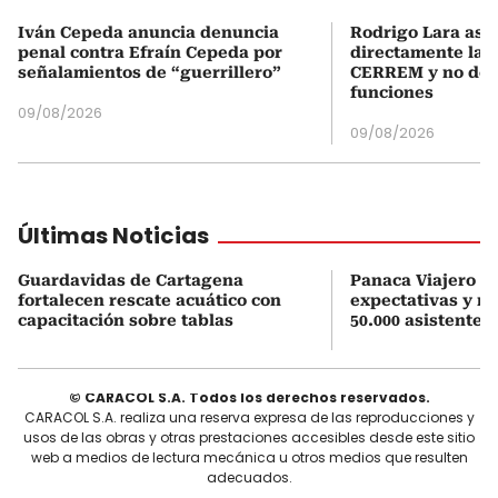
Iván Cepeda anuncia denuncia
Rodrigo Lara asu
penal contra Efraín Cepeda por
directamente la P
señalamientos de “guerrillero”
CERREM y no del
funciones
09/08/2026
09/08/2026
Últimas Noticias
Guardavidas de Cartagena
Panaca Viajero su
fortalecen rescate acuático con
expectativas y r
capacitación sobre tablas
50.000 asistentes
© CARACOL S.A. Todos los derechos reservados.
CARACOL S.A. realiza una reserva expresa de las reproducciones y
usos de las obras y otras prestaciones accesibles desde este sitio
web a medios de lectura mecánica u otros medios que resulten
adecuados.