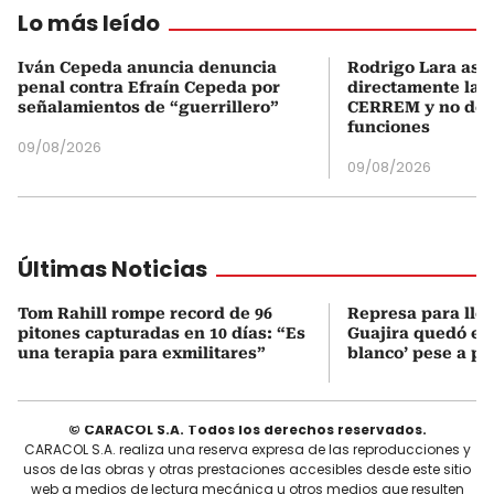
Lo más leído
Iván Cepeda anuncia denuncia
Rodrigo Lara asu
penal contra Efraín Cepeda por
directamente la P
señalamientos de “guerrillero”
CERREM y no del
funciones
09/08/2026
09/08/2026
Últimas Noticias
Tom Rahill rompe record de 96
Represa para lle
pitones capturadas en 10 días: “Es
Guajira quedó en 
una terapia para exmilitares”
blanco’ pese a p
© CARACOL S.A. Todos los derechos reservados.
CARACOL S.A. realiza una reserva expresa de las reproducciones y
usos de las obras y otras prestaciones accesibles desde este sitio
web a medios de lectura mecánica u otros medios que resulten