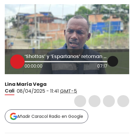
‘Shottas’ y ‘Espartanos’ retoman la tregua: vocero desde Buenaventura
00:00:00
07:17
Lina María Vega
Cali
08/04/2025 - 11:41
GMT-5
Añadir Caracol Radio en Google