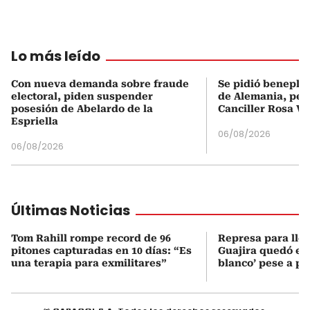
Lo más leído
Con nueva demanda sobre fraude
Se pidió beneplá
electoral, piden suspender
de Alemania, pero
posesión de Abelardo de la
Canciller Rosa Vi
Espriella
06/08/2026
06/08/2026
Últimas Noticias
Tom Rahill rompe record de 96
Represa para lle
pitones capturadas en 10 días: “Es
Guajira quedó en 
una terapia para exmilitares”
blanco’ pese a p