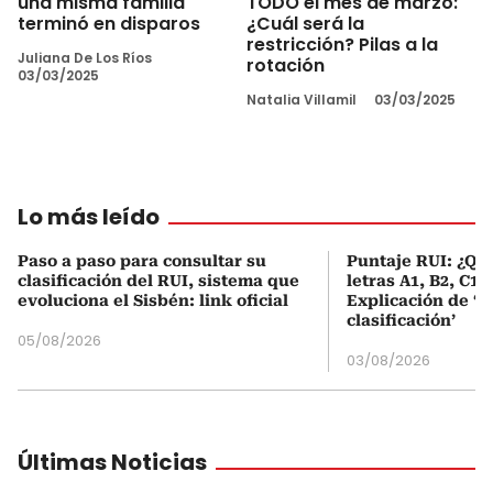
una misma familia
TODO el mes de marzo:
terminó en disparos
¿Cuál será la
restricción? Pilas a la
Juliana De Los Ríos
rotación
03/03/2025
Natalia Villamil
03/03/2025
Lo más leído
Paso a paso para consultar su
Puntaje RUI: ¿Qué
clasificación del RUI, sistema que
letras A1, B2, C1 
evoluciona el Sisbén: link oficial
Explicación de ‘
clasificación’
05/08/2026
03/08/2026
Últimas Noticias