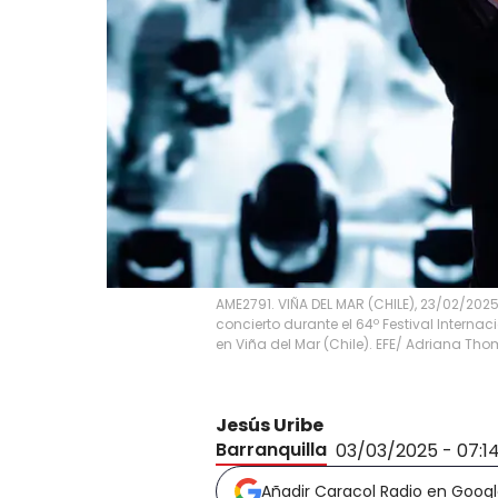
AME2791. VIÑA DEL MAR (CHILE), 23/02/202
concierto durante el 64º Festival Interna
en Viña del Mar (Chile). EFE/ Adriana T
Jesús Uribe
Barranquilla
03/03/2025 - 07:1
Añadir Caracol Radio en Goog