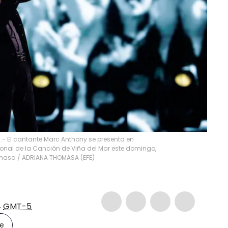
5.- El cantante Marc Anthony se presenta en
cional de la Canción de Viña del Mar este domingo,
homasa
/
ADRIANA THOMASA
(
EFE
)
4
GMT-5
le