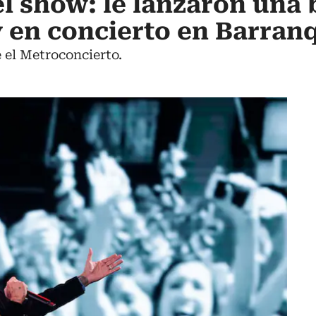
l show: le lanzaron una 
en concierto en Barranq
e el Metroconcierto.