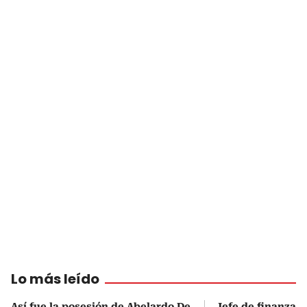
Lo más leído
Así fue la posesión de Abelardo De
Jefe de finanzas 