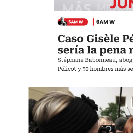
6AM W
6AM W
Caso Gisèle Pé
sería la pena
Stéphane Babonneau, abogado
Pélicot y 50 hombres más se