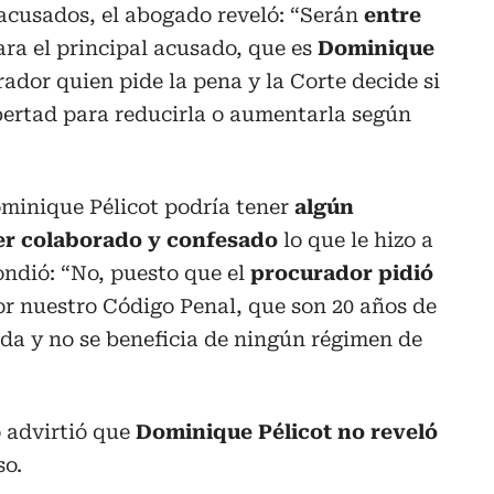
acusados, el abogado reveló: “Serán
entre
ara el principal acusado, que es
Dominique
rador quien pide la pena y la Corte decide si
libertad para reducirla o aumentarla según
ominique Pélicot podría tener
algún
ber colaborado y confesado
lo que le hizo a
ndió: “No, puesto que el
procurador pidió
or nuestro Código Penal, que son 20 años de
ada y no se beneficia de ningún régimen de
 advirtió que
Dominique Pélicot no reveló
so.