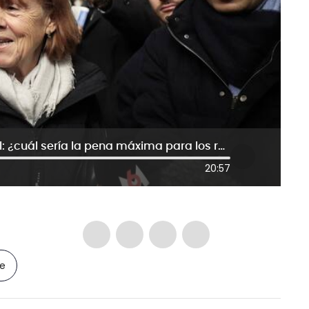
Caso Gisèle Pélicot, en su recta final: ¿cuál sería la pena máxima para los responsables?
20:57
le