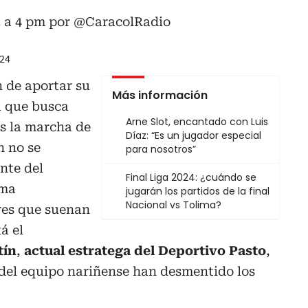
2 a 4 pm por
@CaracolRadio
024
n de aportar su
Más información
a que busca
Arne Slot, encantado con Luis
s la marcha de
Díaz: “Es un jugador especial
n no se
para nosotros”
nte del
Final Liga 2024: ¿cuándo se
ima
jugarán los partidos de la final
Nacional vs Tolima?
res que suenan
á el
tín
,
actual estratega del Deportivo Pasto
,
 del equipo nariñense han desmentido los