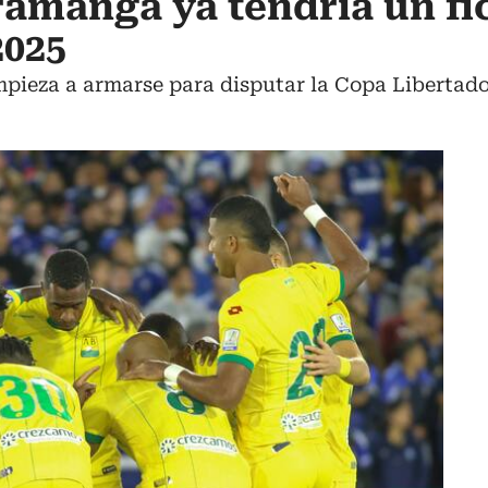
ramanga ya tendría un fi
2025
pieza a armarse para disputar la Copa Libertado