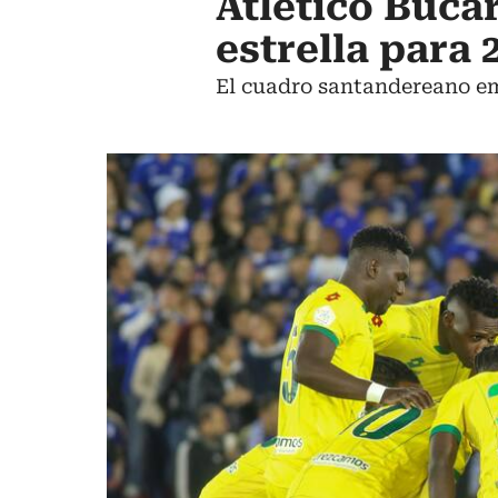
Atlético Buca
estrella para 
El cuadro santandereano em