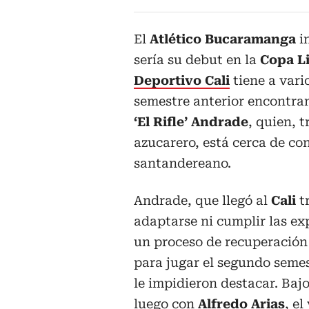
El
Atlético Bucaramanga
i
sería su debut en la
Copa L
Deportivo Cali
tiene a vari
semestre anterior encontra
‘El Rifle’ Andrade
, quien, 
azucarero, está cerca de co
santandereano.
Andrade, que llegó al
Cali
t
adaptarse ni cumplir las e
un proceso de recuperación 
para jugar el segundo semest
le impidieron destacar. Bajo
luego con
Alfredo Arias
, e