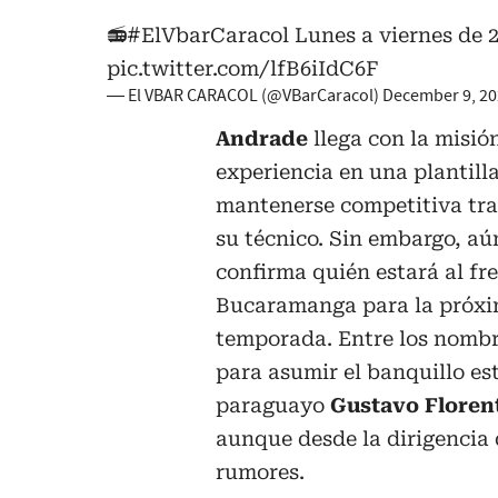
📻
#ElVbarCaracol
Lunes a viernes de 
pic.twitter.com/lfB6iIdC6F
— El VBAR CARACOL (@VBarCaracol)
December 9, 2
Andrade
llega con la misió
experiencia en una plantill
mantenerse competitiva tra
su técnico. Sin embargo, aú
confirma quién estará al fre
Bucaramanga para la próx
temporada. Entre los nomb
para asumir el banquillo est
paraguayo
Gustavo Floren
aunque desde la dirigencia
rumores.