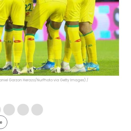
aniel Garzon Herazo/NurPhoto via Getty Images)
/
le