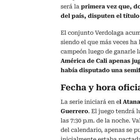
será la
primera vez que, d
del país, disputen el títul
El conjunto Verdolaga acu
siendo el que más veces ha l
campeón luego de ganarle la 
América de Cali apenas jug
había disputado una semif
Fecha y hora ofici
La serie iniciará en e
l Atan
Guerrero
. El juego tendrá 
las 7:30 p.m. de la noche. V
del calendario, apenas se p
inicialmente estaba pactada