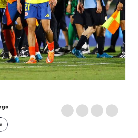
rgo
le