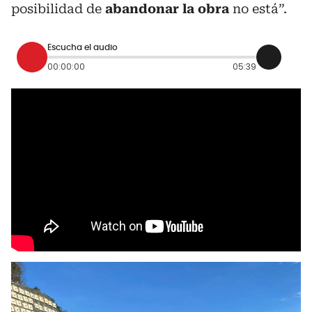
posibilidad de
abandonar la obra
no está”.
Escucha el audio
00:00:00
05:39