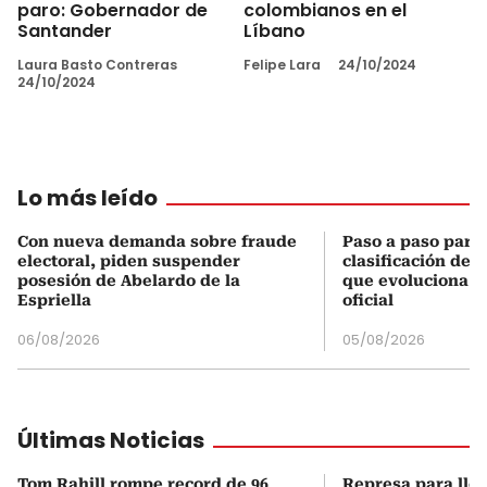
paro: Gobernador de
colombianos en el
Santander
Líbano
Laura Basto Contreras
Felipe Lara
24/10/2024
24/10/2024
Lo más leído
Con nueva demanda sobre fraude
Paso a paso para 
electoral, piden suspender
clasificación del
posesión de Abelardo de la
que evoluciona el
Espriella
oficial
06/08/2026
05/08/2026
Últimas Noticias
Tom Rahill rompe record de 96
Represa para lle