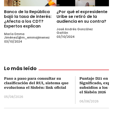
Banco de la República
¿Por qué el expresidente
bajó la tasa de interés:
Uribe se retiró de la
¿Afecta a los CDT?
audiencia en su contra?
Expertos explican
José Andrés González
Gaitán
María Emma
03/10/2024
Jiménez|@m_emmajimenez
03/10/2024
Lo más leído
Paso a paso para consultar su
Puntaje D21 en el
clasificación del RUI, sistema que
Significado, expl
evoluciona el Sisbén: link oficial
subsidios a los q
el Sisbén 2026
05/08/2026
06/08/2026