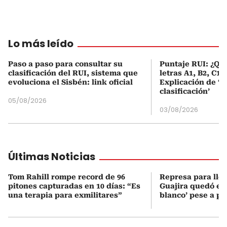
Lo más leído
Paso a paso para consultar su
Puntaje RUI: ¿Qué
clasificación del RUI, sistema que
letras A1, B2, C1 
evoluciona el Sisbén: link oficial
Explicación de ‘
clasificación’
05/08/2026
03/08/2026
Últimas Noticias
Tom Rahill rompe record de 96
Represa para lle
pitones capturadas en 10 días: “Es
Guajira quedó en 
una terapia para exmilitares”
blanco’ pese a p