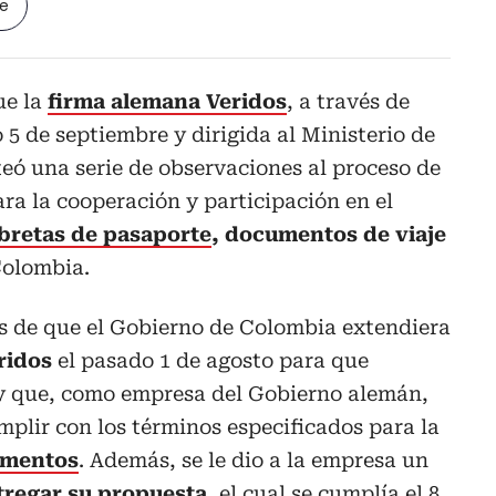
le
ue la
firma alemana Veridos
, a través de
 5 de septiembre y dirigida al Ministerio de
teó una serie de observaciones al proceso de
ara la cooperación y participación en el
ibretas de pasaporte
, documentos de viaje
Colombia.
és de que el Gobierno de Colombia extendiera
ridos
el pasado 1 de agosto para que
y que, como empresa del Gobierno alemán,
mplir con los términos especificados para la
umentos
. Además, se le dio a la empresa un
ntregar su propuesta
, el cual se cumplía el 8