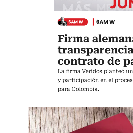
6AM W
6AM W
Firma alemana
transparenci
contrato de p
La firma Veridos planteó un
y participación en el proce
para Colombia.