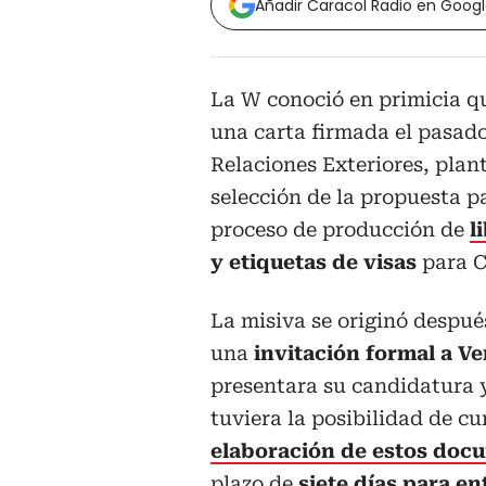
Añadir Caracol Radio en Goog
La W conoció en primicia q
una carta firmada el pasado
Relaciones Exteriores, plan
selección de la propuesta p
proceso de producción de
l
y etiquetas de visas
para 
La misiva se originó despu
una
invitación formal a Ve
presentara su candidatura 
tuviera la posibilidad de cu
elaboración de estos doc
plazo de
siete días para e