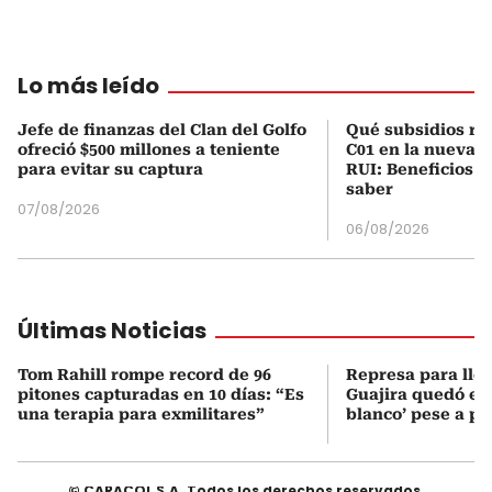
Lo más leído
Jefe de finanzas del Clan del Golfo
Qué subsidios rec
ofreció $500 millones a teniente
C01 en la nueva c
para evitar su captura
RUI: Beneficios y
saber
07/08/2026
06/08/2026
Últimas Noticias
Tom Rahill rompe record de 96
Represa para lle
pitones capturadas en 10 días: “Es
Guajira quedó en 
una terapia para exmilitares”
blanco’ pese a p
© CARACOL S.A. Todos los derechos reservados.