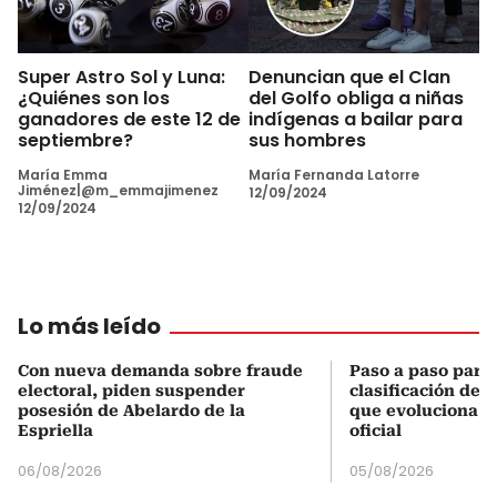
Super Astro Sol y Luna:
Denuncian que el Clan
¿Quiénes son los
del Golfo obliga a niñas
ganadores de este 12 de
indígenas a bailar para
septiembre?
sus hombres
María Emma
María Fernanda Latorre
Jiménez|@m_emmajimenez
12/09/2024
12/09/2024
Lo más leído
Con nueva demanda sobre fraude
Paso a paso para 
electoral, piden suspender
clasificación del
posesión de Abelardo de la
que evoluciona el
Espriella
oficial
06/08/2026
05/08/2026