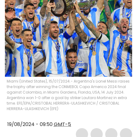
Miami (United States), 15/07/2024.- Argentina's Lionel Messi raises
the trophy after winning the CONMEBOL Copa America 2024 final
against Colombia, in Miami Gardens, Florida, USA, 14 July 2024.
Argentina won 1-0 after a goal by striker Lautaro Martinez in extra
time. EFE/EPA/CRISTOBAL HERRERA-ULASHKEVICH
/
CRISTOBAL
HERRERA-ULASHKEVICH
(
EFE
)
19/08/2024 - 09:50
GMT-5