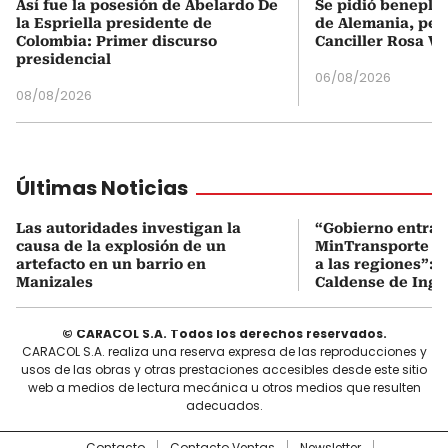
Así fue la posesión de Abelardo De
Se pidió beneplá
la Espriella presidente de
de Alemania, pero
Colombia: Primer discurso
Canciller Rosa Vi
presidencial
06/08/2026
08/08/2026
Últimas Noticias
Las autoridades investigan la
“Gobierno entran
causa de la explosión de un
MinTransporte d
artefacto en un barrio en
a las regiones”: 
Manizales
Caldense de Ing. 
© CARACOL S.A. Todos los derechos reservados.
CARACOL S.A. realiza una reserva expresa de las reproducciones y
usos de las obras y otras prestaciones accesibles desde este sitio
web a medios de lectura mecánica u otros medios que resulten
adecuados.
Contacto
Contacto Ventas
Newsletter