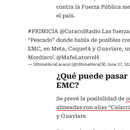
contra la Fuerza Pública me
el país.
#PRIMICIA
@CaracolRadio
Las fuerza
“Pescado” donde habla de posibles com
EMC, en Meta, Caquetá y Guaviare, una
Mordisco’.
@MafeLatorreH
— ÚltimaHoraCaracol (@UltimaHoraCR)
June 27, 20
¿Qué puede pasar a
EMC?
Se prevé la posibilidad de
c
alineadas con alias “Calarc
y Guaviare.