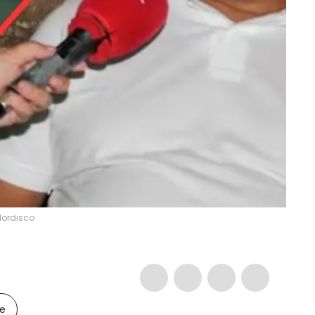
 Mordisco
le