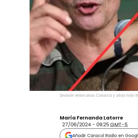
División entre alias Calarcá y alias Iván
María Fernanda Latorre
27/06/2024 - 09:25
GMT-5
Añadir Caracol Radio en Goog