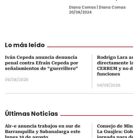
Diana Comas
|
Diana Comas
20/06/2024
Lo más leído
Iván Cepeda anuncia denuncia
Rodrigo Lara asu
penal contra Efraín Cepeda por
directamente la P
señalamientos de “guerrillero”
CERREM y no del
funciones
09/08/2026
09/08/2026
Últimas Noticias
Air-e anuncia trabajos en sur de
Consejo de Minist
Barranquilla y Sabanalarga este
La Guajira: Gobi
lunes 10 de agosto
jornada para des