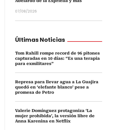
Abelardo de la Espriella y más
07/08/2026
Últimas Noticias
Tom Rahill rompe record de 96 pitones
capturadas en 10 días: “Es una terapia
para exmilitares”
Represa para llevar agua a La Guajira
quedó en ‘elefante blanco’ pese a
promesa de Petro
Valerie Domínguez protagoniza ‘La
mujer prohibida’, la versión libre de
Anna Karenina en Netflix