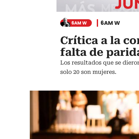
6AM W
6AM W
Crítica a la 
falta de pari
Los resultados que se diero
solo 20 son mujeres.