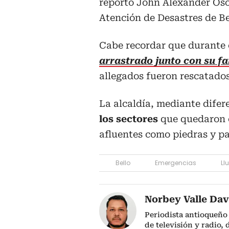
reportó John Alexander Osor
Atención de Desastres de Be
Cabe recordar que durante
arrastrado junto con su f
allegados fueron rescatados
La alcaldía, mediante difer
los sectores
que quedaron c
afluentes como piedras y p
Bello
Emergencias
Ll
Norbey Valle Dav
Periodista antioqueño
de televisión y radio,