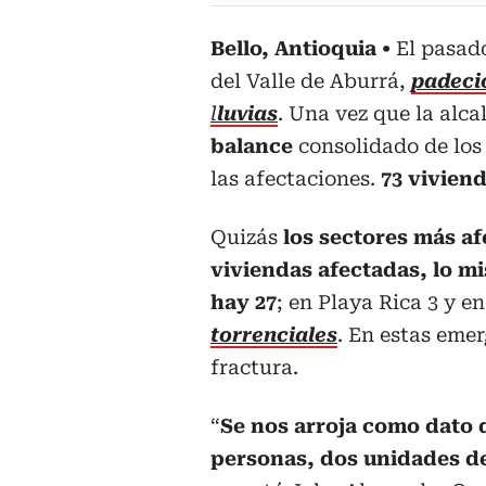
Bello, Antioquia
El pasad
del Valle de Aburrá,
padeci
l
luvias
. Una vez que la alca
balance
consolidado de los 
las afectaciones.
73 viviend
Quizás
los sectores más a
viviendas afectadas, lo m
hay 27
; en Playa Rica 3 y e
torrenciales
. En estas eme
fractura.
“
Se nos arroja como dato d
personas, dos unidades de