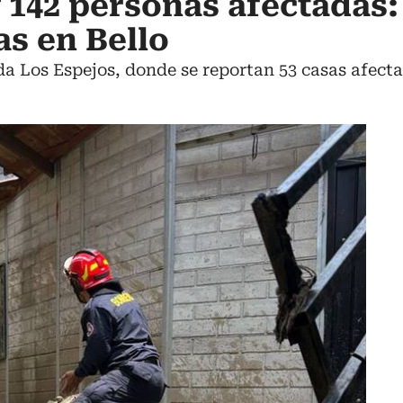
y 142 personas afectadas:
s en Bello
eda Los Espejos, donde se reportan 53 casas afect