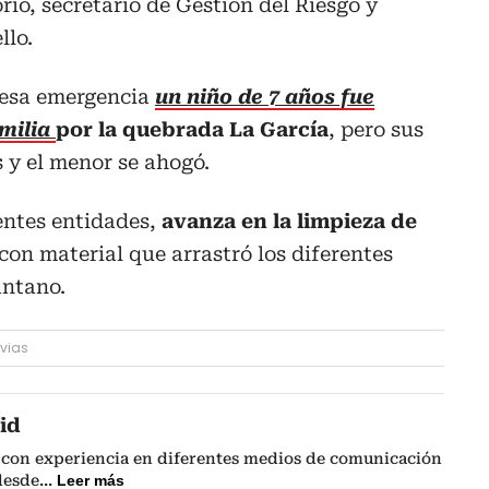
io, secretario de Gestión del Riesgo y
llo.
 esa emergencia
un niño de 7 años fue
amilia
por la quebrada La García
, pero sus
 y el menor se ahogó.
entes entidades,
avanza en la limpieza de
on material que arrastró los diferentes
antano.
uvias
id
 con experiencia en diferentes medios de comunicación
 desde
...
Leer más