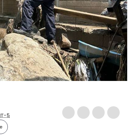
T-5
le