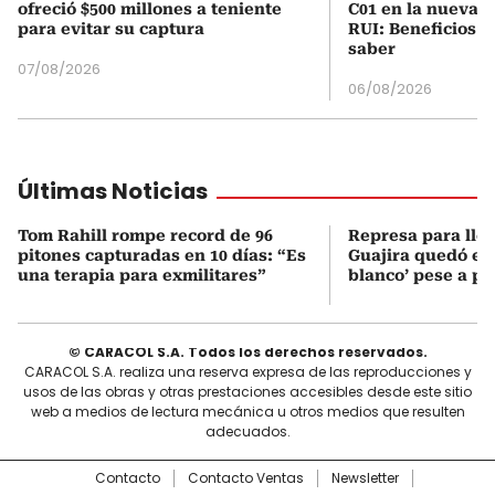
ofreció $500 millones a teniente
C01 en la nueva c
para evitar su captura
RUI: Beneficios y
saber
07/08/2026
06/08/2026
Últimas Noticias
Tom Rahill rompe record de 96
Represa para lle
pitones capturadas en 10 días: “Es
Guajira quedó en 
una terapia para exmilitares”
blanco’ pese a p
© CARACOL S.A. Todos los derechos reservados.
CARACOL S.A. realiza una reserva expresa de las reproducciones y
usos de las obras y otras prestaciones accesibles desde este sitio
web a medios de lectura mecánica u otros medios que resulten
adecuados.
Contacto
Contacto Ventas
Newsletter